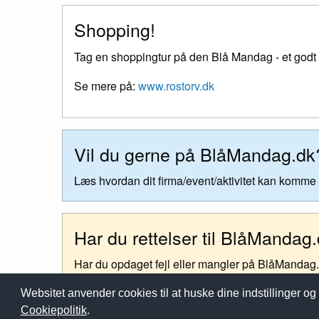
Shopping!
Tag en shoppingtur på den Blå Mandag - et godt st
Se mere på:
www.rostorv.dk
Vil du gerne på BlåMandag.dk
Læs hvordan dit firma/event/aktivitet kan komm
Har du rettelser til BlåMandag
Har du opdaget fejl eller mangler på BlåMandag
BlåMandag.dk
Websitet anvender cookies til at huske dine indstillinger og 
Cookiepolitik
.