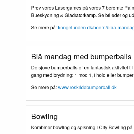
Prøv vores Lasergames på vores 7 berømte Pain
Bueskydning & Gladiatorkamp. Se billeder og udt
Se mere på:
kongelunden.dk/boern/blaa-manda
Blå mandag med bumperballs
De sjove bumperballs er en fantastisk aktivitet ti
gang med brydning: 1 mod 1, i hold eller bumper f
Se mere på:
www.roskildebumperball.dk
Bowling
Kombiner bowling og spisning i City Bowling på j