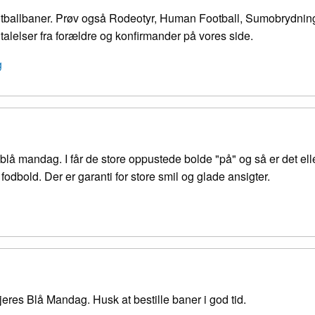
tballbaner. Prøv også Rodeotyr, Human Football, Sumobrydnin
alelser fra forældre og konfirmander på vores side.
g
l blå mandag. I får de store oppustede bolde "på" og så er det elle
odbold. Der er garanti for store smil og glade ansigter.
eres Blå Mandag. Husk at bestille baner i god tid.