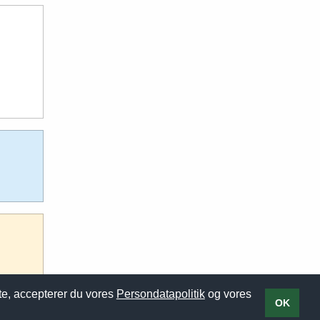
ite, accepterer du vores
Persondatapolitik
og vores
OK