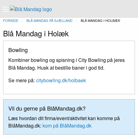
FORSIDE
BLÅ MANDAG PÅ SJÆLLAND
NUVÆRENDE:
BLÅ MANDAG I HOLBÆK
Blå Mandag i Holæk
Bowling
Kombiner bowling og spisning i City Bowling på jeres
Blå Mandag. Husk at bestille baner i god tid.
Se mere på:
citybowling.dk/holbaek
Vil du gerne på BlåMandag.dk?
Læs hvordan dit firma/event/aktivitet kan komme på
BlåMandag.dk:
kom på BlåMandag.dk