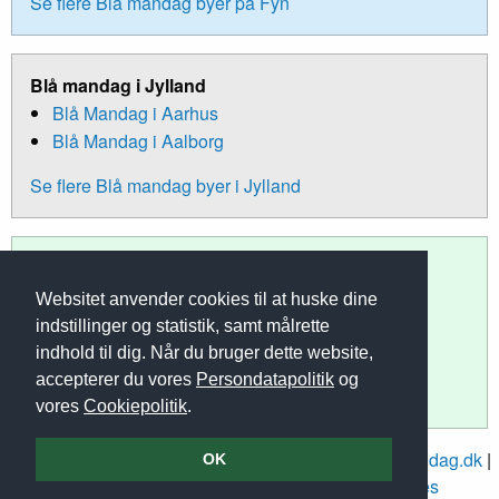
Se flere Blå mandag byer på Fyn
Blå mandag i Jylland
Blå Mandag i Aarhus
Blå Mandag i Aalborg
Se flere Blå mandag byer i Jylland
Blå mandag på Sjælland
Blå Mandag i København
Websitet anvender cookies til at huske dine
Blå Mandag i Roskilde
indstillinger og statistik, samt målrette
Blå Mandag i Slagelse
indhold til dig. Når du bruger dette website,
accepterer du vores
Persondatapolitik
og
Se flere Blå mandag byer på Sjælland
vores
Cookiepolitik
.
Blåmandag.dk | © Copyright 2014-2026 |
Om Blåmandag.dk
|
OK
Vi støtter
|
Sitemap
|
Persondatapolitik
|
Cookies