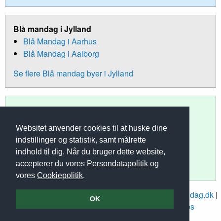
Blå mandag i Jylland
Blå Mandag i Aarhus
Blå Mandag i Aalborg
Se flere Blå mandag byer i Jylland
Blå mandag på Sjælland
Blå Mandag i København
Websitet anvender cookies til at huske dine
Blå Mandag i Roskilde
indstillinger og statistik, samt målrette
Blå Mandag i Slagelse
indhold til dig. Når du bruger dette website,
accepterer du vores
Persondatapolitik
og
Se flere Blå mandag byer på Sjælland
vores
Cookiepolitik
.
Blåmandag.dk | © Copyright 2014-2026 |
Om Blåmandag.dk
|
OK
Vi støtter
|
Sitemap
|
Persondatapolitik
|
Cookies